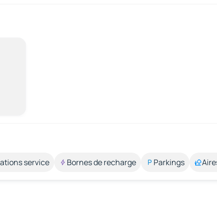
ations service
Bornes de recharge
Parkings
Aire