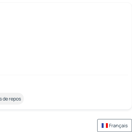
s de repos
Français