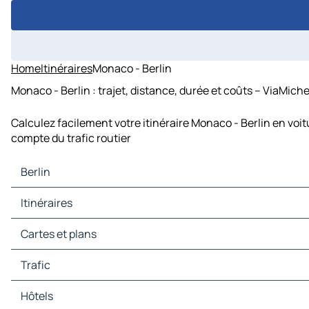
Home
Itinéraires
Monaco - Berlin
Monaco - Berlin : trajet, distance, durée et coûts – ViaMiche
Calculez facilement votre itinéraire Monaco - Berlin en voi
compte du trafic routier
Berlin
Berlin Cartes et plans
Itinéraires
Berlin Trafic
Berlin Hôtels
Itinéraires Berlin - Leipzig
Cartes et plans
Berlin Restaurants
Itinéraires Berlin - Dresde
Berlin Sites touristiques
Itinéraires Berlin - Poznan
Cartes et plans Leipzig
Trafic
Berlin Stations-service
Itinéraires Berlin - Hanovre
Cartes et plans Dresde
Berlin Parkings
Itinéraires Berlin - Potsdam
Cartes et plans Poznan
Trafic Leipzig
Hôtels
Itinéraires Berlin - Szczecin
Cartes et plans Hanovre
Trafic Dresde