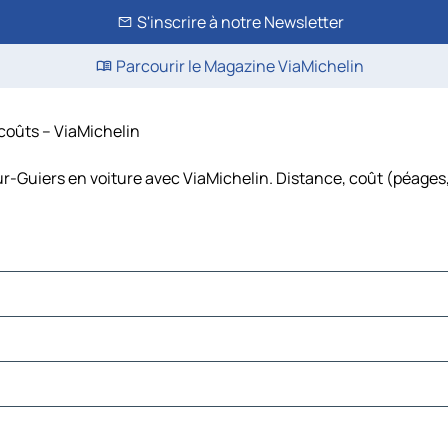
S'inscrire à notre Newsletter
Parcourir le Magazine ViaMichelin
 coûts – ViaMichelin
ur-Guiers en voiture avec ViaMichelin. Distance, coût (péages,
-Thuellin
n
iné