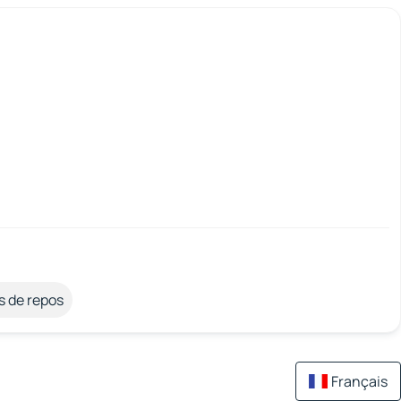
s de repos
Français