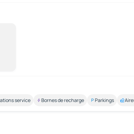
ations service
Bornes de recharge
Parkings
Aire