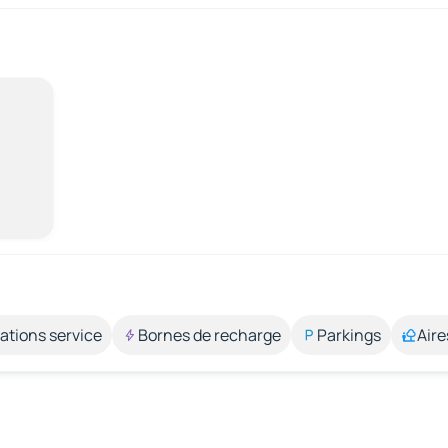
ations service
Bornes de recharge
Parkings
Aire