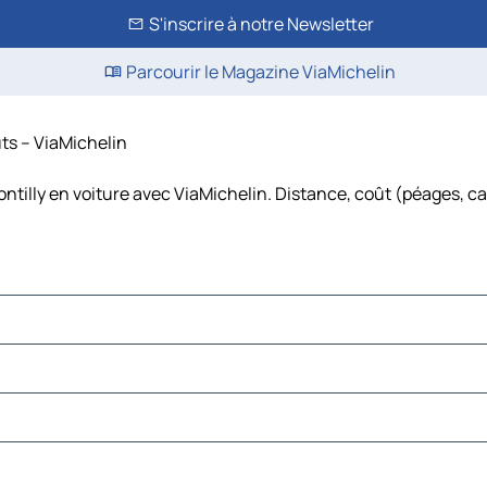
S'inscrire à notre Newsletter
Parcourir le Magazine ViaMichelin
ûts – ViaMichelin
tilly en voiture avec ViaMichelin. Distance, coût (péages, ca