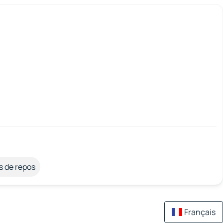
s de repos
Français