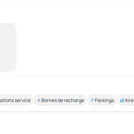
ations service
Bornes de recharge
Parkings
Aire