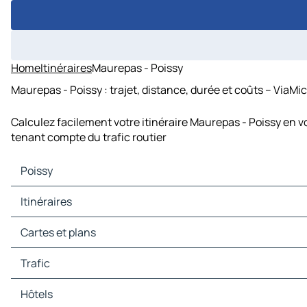
Home
Itinéraires
Maurepas - Poissy
Maurepas - Poissy : trajet, distance, durée et coûts – ViaMi
Calculez facilement votre itinéraire Maurepas - Poissy en v
tenant compte du trafic routier
Poissy
Poissy Cartes et plans
Itinéraires
Poissy Trafic
Poissy Hôtels
Itinéraires Poissy - Paris
Cartes et plans
Poissy Restaurants
Itinéraires Poissy - Nanterre
Poissy Sites touristiques
Itinéraires Poissy - Pontoise
Cartes et plans Paris
Trafic
Poissy Stations-service
Itinéraires Poissy - Versailles
Cartes et plans Nanterre
Poissy Parkings
Itinéraires Poissy - Bobigny
Cartes et plans Pontoise
Trafic Paris
Hôtels
Itinéraires Poissy - Créteil
Cartes et plans Versailles
Trafic Nanterre