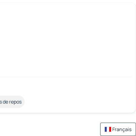
s de repos
Français