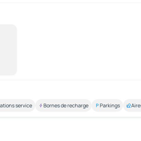
ations service
Bornes de recharge
Parkings
Aire