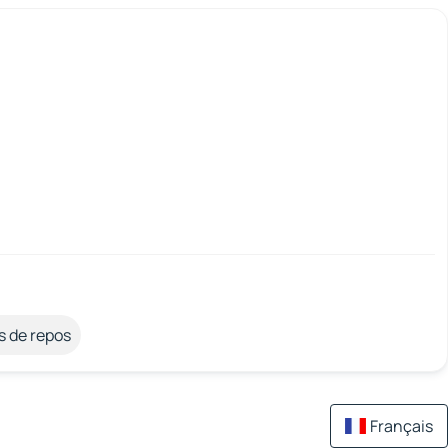
s de repos
Français