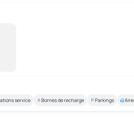
ations service
Bornes de recharge
Parkings
Aire