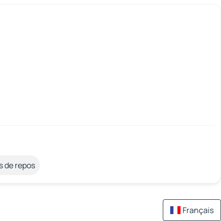
s de repos
Français