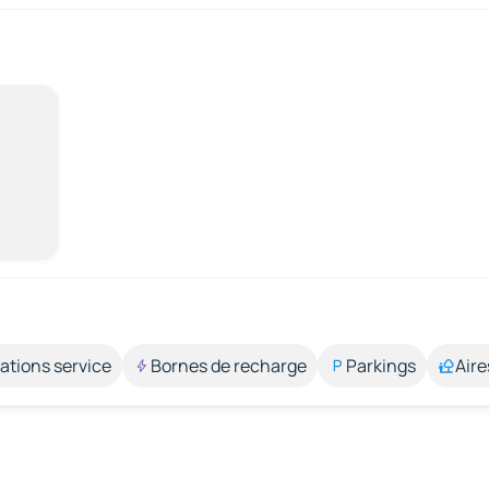
ations service
Bornes de recharge
Parkings
Aire