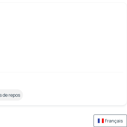
s de repos
Français