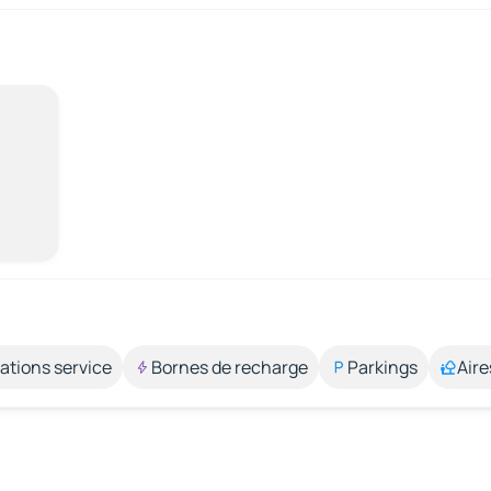
ations service
Bornes de recharge
Parkings
Aire