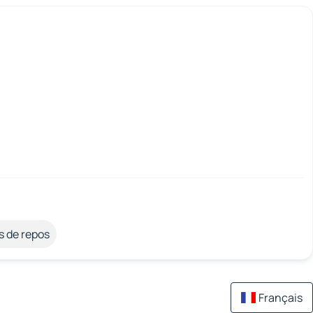
s de repos
Français