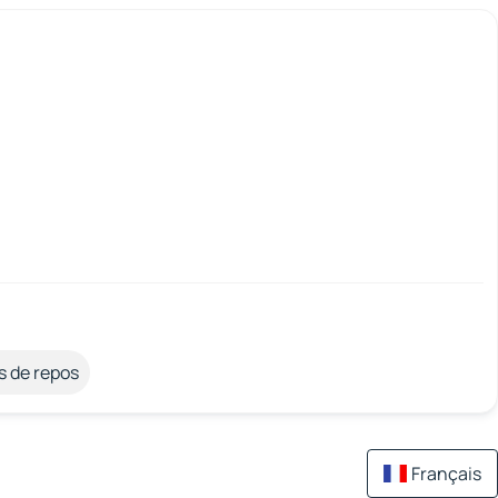
s de repos
Français