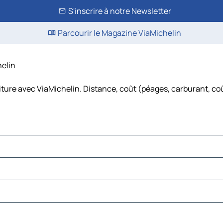
S'inscrire à notre Newsletter
Parcourir le Magazine ViaMichelin
helin
iture avec ViaMichelin. Distance, coût (péages, carburant, coû