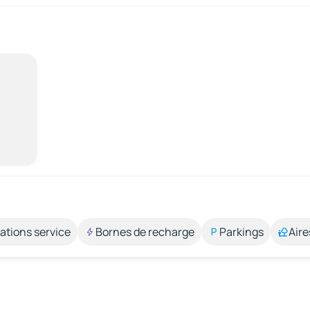
ations service
Bornes de recharge
Parkings
Aire