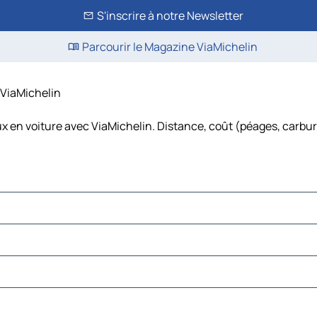
S'inscrire à notre Newsletter
Parcourir le Magazine ViaMichelin
– ViaMichelin
ux en voiture avec ViaMichelin. Distance, coût (péages, carbur