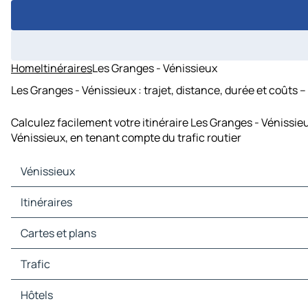
Home
Itinéraires
Les Granges - Vénissieux
Les Granges - Vénissieux : trajet, distance, durée et coûts 
Calculez facilement votre itinéraire Les Granges - Vénissie
Vénissieux, en tenant compte du trafic routier
Vénissieux
Vénissieux Cartes et plans
Itinéraires
Vénissieux Trafic
Vénissieux Hôtels
Itinéraires Vénissieux - Lyon
Cartes et plans
Vénissieux Restaurants
Itinéraires Vénissieux - Villeurbanne
Vénissieux Sites touristiques
Itinéraires Vénissieux - Vaulx-en-Velin
Cartes et plans Lyon
Trafic
Vénissieux Stations-service
Itinéraires Vénissieux - Saint-Fons
Cartes et plans Villeurbanne
Vénissieux Parkings
Itinéraires Vénissieux - Saint-Priest
Cartes et plans Vaulx-en-Velin
Trafic Lyon
Hôtels
Itinéraires Vénissieux - Bron
Cartes et plans Saint-Fons
Trafic Villeurbanne