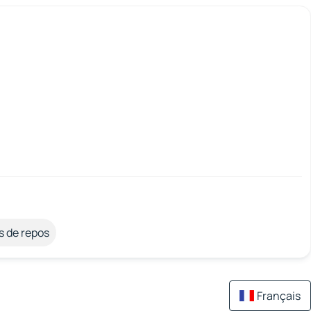
s de repos
Français