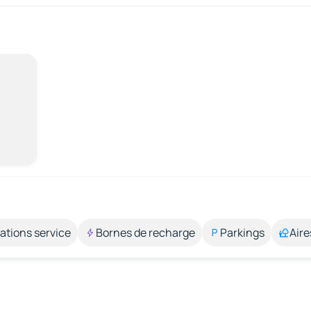
ations service
Bornes de recharge
Parkings
Aire