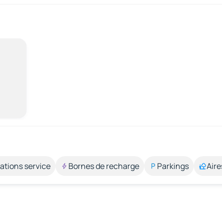
ations service
Bornes de recharge
Parkings
Aire