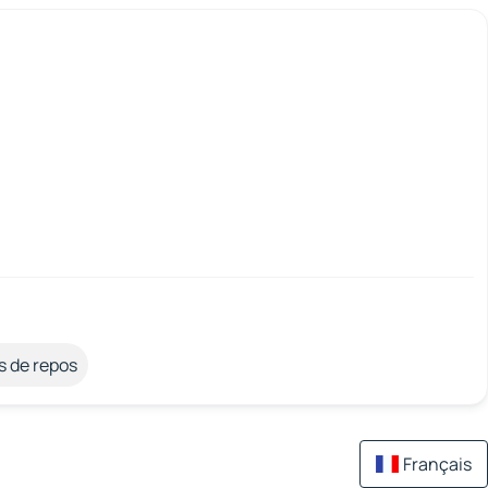
s de repos
Français