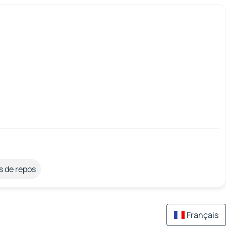
s de repos
Français