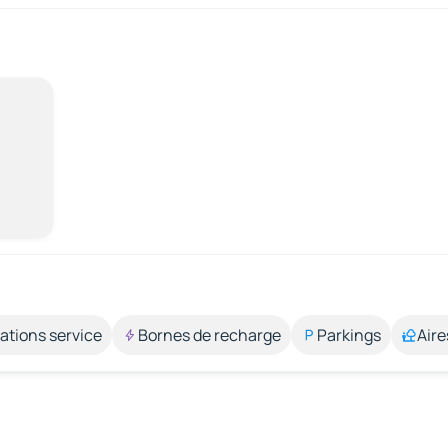
ations service
Bornes de recharge
Parkings
Aire