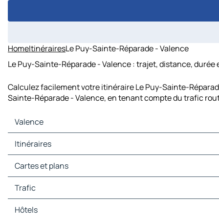
Home
Itinéraires
Le Puy-Sainte-Réparade - Valence
Le Puy-Sainte-Réparade - Valence : trajet, distance, durée 
Calculez facilement votre itinéraire Le Puy-Sainte-Réparade
Sainte-Réparade - Valence, en tenant compte du trafic rout
Valence
Valence Cartes et plans
Itinéraires
Valence Trafic
Valence Hôtels
Itinéraires Valence - Saragosse
Cartes et plans
Valence Restaurants
Itinéraires Valence - Alicante
Valence Sites touristiques
Itinéraires Valence - Murcie
Cartes et plans Saragosse
Trafic
Valence Stations-service
Itinéraires Valence - Castellón de la Plana
Cartes et plans Alicante
Valence Parkings
Itinéraires Valence - Elche
Cartes et plans Murcie
Trafic Saragosse
Hôtels
Itinéraires Valence - Albacete
Cartes et plans Castellón de la Plana
Trafic Alicante