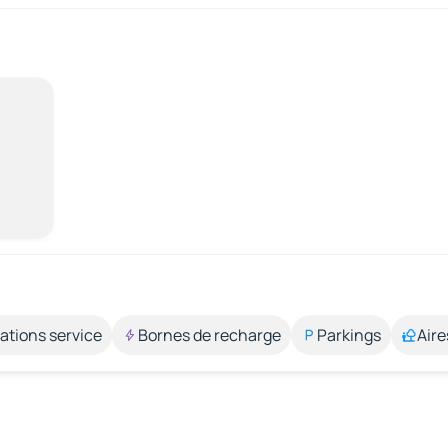
ations service
Bornes de recharge
Parkings
Aire