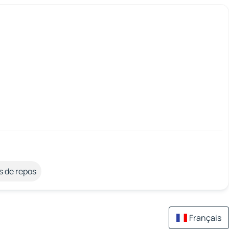
s de repos
Français