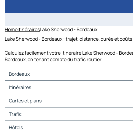
Home
Itinéraires
Lake Sherwood - Bordeaux
Lake Sherwood - Bordeaux : trajet, distance, durée et coûts
Calculez facilement votre itinéraire Lake Sherwood - Borde
Bordeaux, en tenant compte du trafic routier
Bordeaux
Bordeaux Cartes et plans
Itinéraires
Bordeaux Trafic
Bordeaux Hôtels
Itinéraires Bordeaux - Mont-de-Marsan
Cartes et plans
Bordeaux Restaurants
Itinéraires Bordeaux - Périgueux
Bordeaux Sites touristiques
Itinéraires Bordeaux - Agen
Cartes et plans Mont-de-Marsan
Trafic
Bordeaux Stations-service
Itinéraires Bordeaux - La Rochelle
Cartes et plans Périgueux
Bordeaux Parkings
Itinéraires Bordeaux - Auch
Cartes et plans Agen
Trafic Mont-de-Marsan
Hôtels
Itinéraires Bordeaux - Cahors
Cartes et plans La Rochelle
Trafic Périgueux