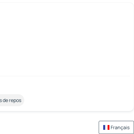
s de repos
Français