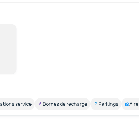
ations service
Bornes de recharge
Parkings
Aire