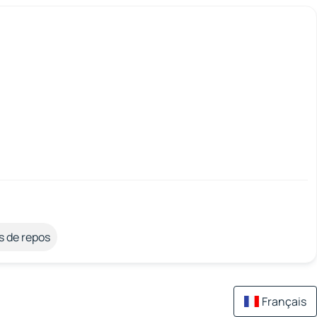
s de repos
Français