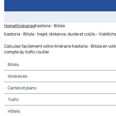
Home
Itinéraires
Kastoria - Bitola
Kastoria - Bitola : trajet, distance, durée et coûts – ViaMiche
Calculez facilement votre itinéraire Kastoria - Bitola en vo
compte du trafic routier
Bitola
Bitola Cartes et plans
Itinéraires
Bitola Trafic
Bitola Hôtels
Itinéraires Bitola - Ohrid
Cartes et plans
Bitola Restaurants
Itinéraires Bitola - Florina
Bitola Sites touristiques
Itinéraires Bitola - Prilep
Cartes et plans Ohrid
Trafic
Bitola Stations-service
Itinéraires Bitola - Resen
Cartes et plans Florina
Bitola Parkings
Itinéraires Bitola - Psarades
Cartes et plans Prilep
Trafic Ohrid
Hôtels
Itinéraires Bitola - Dolneni
Cartes et plans Resen
Trafic Florina