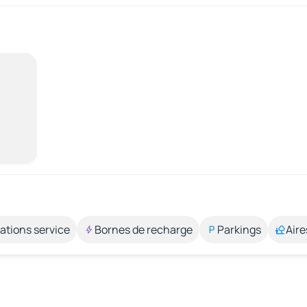
ations service
Bornes de recharge
Parkings
Aire