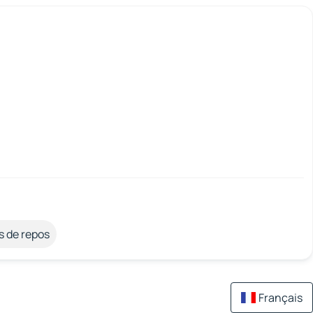
s de repos
Français