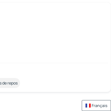
s de repos
Français