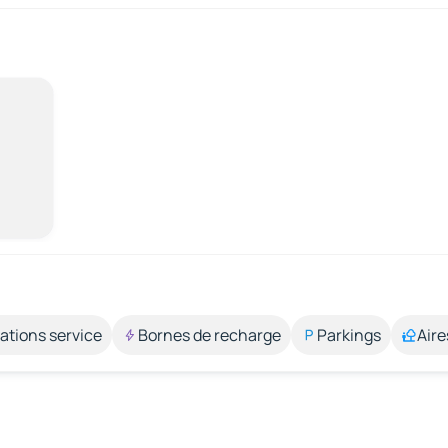
ations service
Bornes de recharge
Parkings
Aire