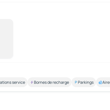
ations service
Bornes de recharge
Parkings
Aire