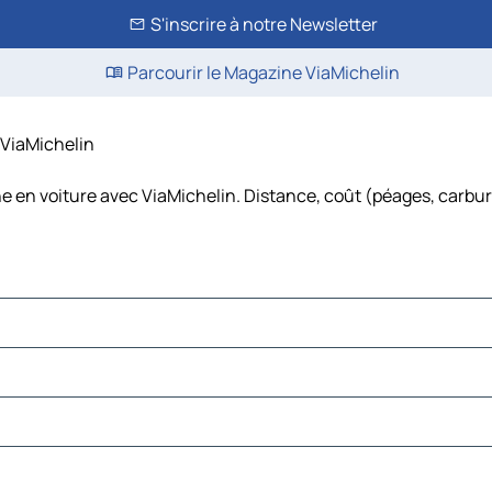
S'inscrire à notre Newsletter
Parcourir le Magazine ViaMichelin
 ViaMichelin
e en voiture avec ViaMichelin. Distance, coût (péages, carbur