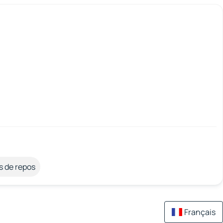
s de repos
Français