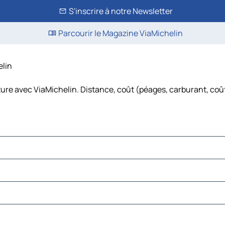
S'inscrire à notre Newsletter
Parcourir le Magazine ViaMichelin
elin
iture avec ViaMichelin. Distance, coût (péages, carburant, coût