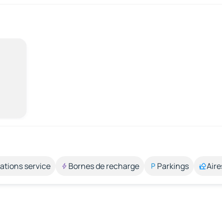
ations service
Bornes de recharge
Parkings
Aire