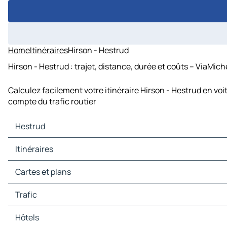
Home
Itinéraires
Hirson - Hestrud
Hirson - Hestrud : trajet, distance, durée et coûts – ViaMich
Calculez facilement votre itinéraire Hirson - Hestrud en vo
compte du trafic routier
Hestrud
Hestrud Cartes et plans
Itinéraires
Hestrud Trafic
Hestrud Hôtels
Itinéraires Hestrud - Thuin
Cartes et plans
Hestrud Restaurants
Itinéraires Hestrud - Maubeuge
Hestrud Sites touristiques
Itinéraires Hestrud - Hautmont
Cartes et plans Thuin
Trafic
Hestrud Stations-service
Itinéraires Hestrud - Sivry-Rance
Cartes et plans Maubeuge
Hestrud Parkings
Itinéraires Hestrud - Beaumont
Cartes et plans Hautmont
Trafic Thuin
Hôtels
Itinéraires Hestrud - Jeumont
Cartes et plans Sivry-Rance
Trafic Maubeuge