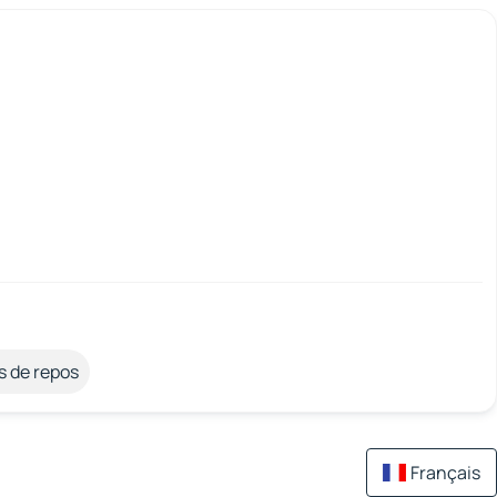
s de repos
Français