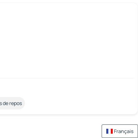
s de repos
Français