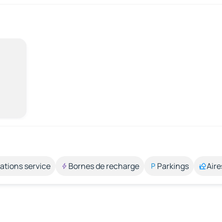
ations service
Bornes de recharge
Parkings
Aire