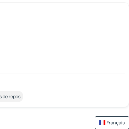
s de repos
Français