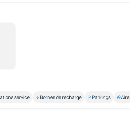
ations service
Bornes de recharge
Parkings
Aire