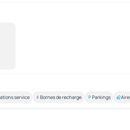
ations service
Bornes de recharge
Parkings
Aire