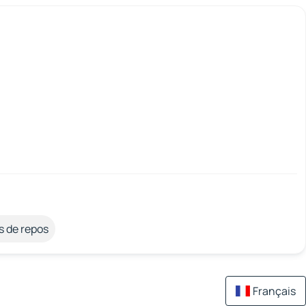
s de repos
Français