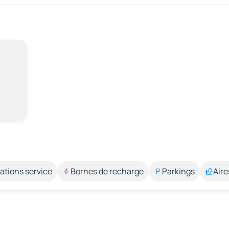
ations service
Bornes de recharge
Parkings
Aire