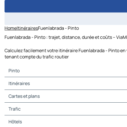
Home
Itinéraires
Fuenlabrada - Pinto
Fuenlabrada - Pinto : trajet, distance, durée et coûts – ViaM
Calculez facilement votre itinéraire Fuenlabrada - Pinto en
tenant compte du trafic routier
Pinto
Pinto Cartes et plans
Itinéraires
Pinto Trafic
Pinto Hôtels
Itinéraires Pinto - Madrid
Cartes et plans
Pinto Restaurants
Itinéraires Pinto - Móstoles
Pinto Sites touristiques
Itinéraires Pinto - Alcalá de Henares
Cartes et plans Madrid
Trafic
Pinto Stations-service
Itinéraires Pinto - Parla
Cartes et plans Móstoles
Pinto Parkings
Itinéraires Pinto - Valdemoro
Cartes et plans Alcalá de Henares
Trafic Madrid
Hôtels
Itinéraires Pinto - Getafe
Cartes et plans Parla
Trafic Móstoles