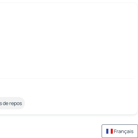
s de repos
Français