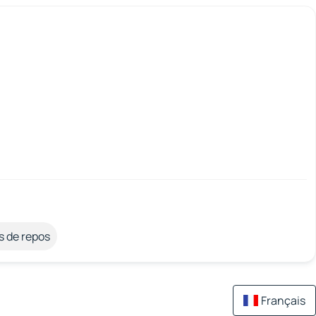
s de repos
Français