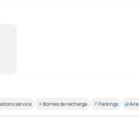
ations service
Bornes de recharge
Parkings
Aire