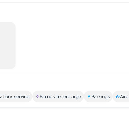
ations service
Bornes de recharge
Parkings
Aire