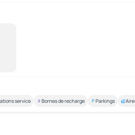
ations service
Bornes de recharge
Parkings
Aire