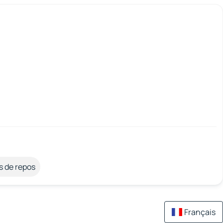
s de repos
Français