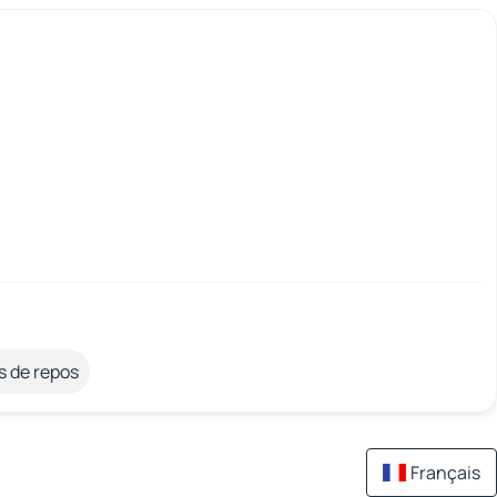
s de repos
Français