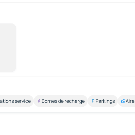
ations service
Bornes de recharge
Parkings
Aire