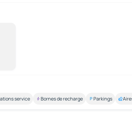
ations service
Bornes de recharge
Parkings
Aire