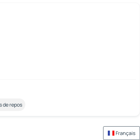
s de repos
Français