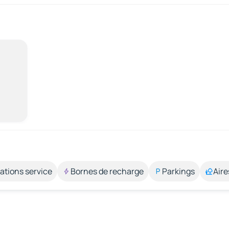
ations service
Bornes de recharge
Parkings
Aire