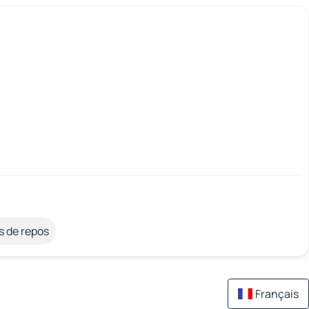
s de repos
Français