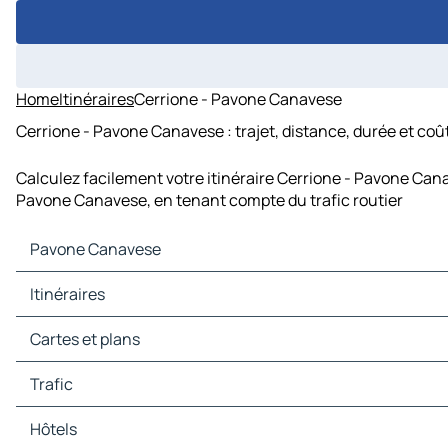
Home
Itinéraires
Cerrione - Pavone Canavese
Cerrione - Pavone Canavese : trajet, distance, durée et coû
Calculez facilement votre itinéraire Cerrione - Pavone Cana
Pavone Canavese, en tenant compte du trafic routier
Pavone Canavese
Pavone Canavese Cartes et plans
Itinéraires
Pavone Canavese Trafic
Pavone Canavese Hôtels
Itinéraires Pavone Canavese - Ivrée
Cartes et plans
Pavone Canavese Restaurants
Itinéraires Pavone Canavese - Rivarolo Canavese
Pavone Canavese Sites touristiques
Itinéraires Pavone Canavese - Banchette
Cartes et plans Ivrée
Trafic
Pavone Canavese Stations-service
Itinéraires Pavone Canavese - Montalto Dora
Cartes et plans Rivarolo Canavese
Pavone Canavese Parkings
Itinéraires Pavone Canavese - Strambino
Cartes et plans Banchette
Trafic Ivrée
Hôtels
Itinéraires Pavone Canavese - Borgofranco d'Ivrea
Cartes et plans Montalto Dora
Trafic Rivarolo Canavese