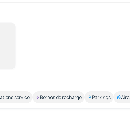
ations service
Bornes de recharge
Parkings
Aire