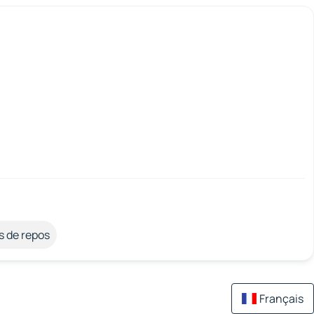
s de repos
Français