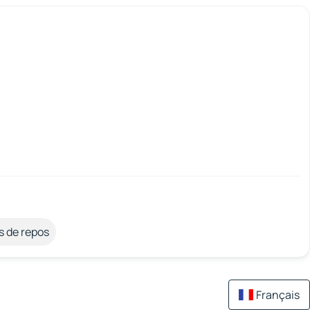
s de repos
Français