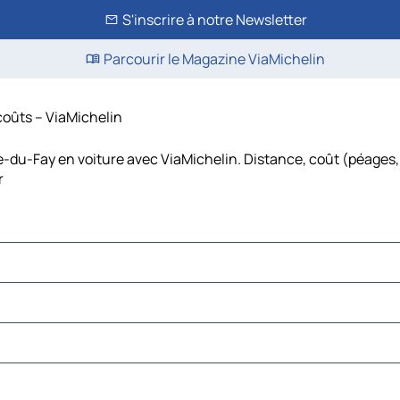
S'inscrire à notre Newsletter
Parcourir le Magazine ViaMichelin
coûts – ViaMichelin
e-du-Fay en voiture avec ViaMichelin. Distance, coût (péages, 
r
r
Hom