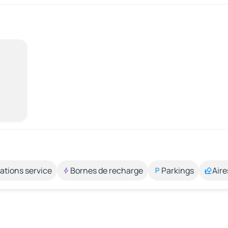
ations service
Bornes de recharge
Parkings
Aire