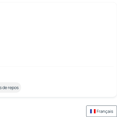
s de repos
Français