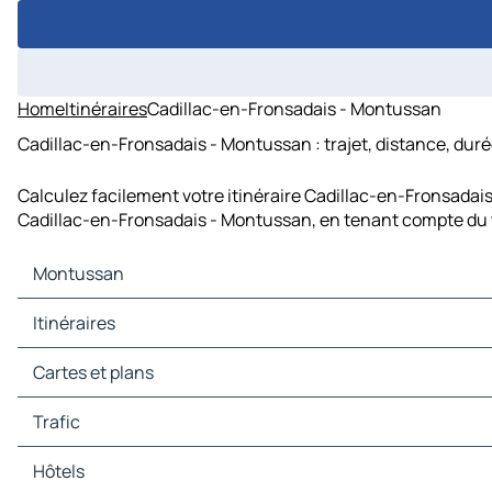
Home
Itinéraires
Cadillac-en-Fronsadais - Montussan
Cadillac-en-Fronsadais - Montussan : trajet, distance, duré
Calculez facilement votre itinéraire Cadillac-en-Fronsadais
Cadillac-en-Fronsadais - Montussan, en tenant compte du t
Montussan
Montussan Cartes et plans
Itinéraires
Montussan Trafic
Montussan Hôtels
Itinéraires Montussan - Bordeaux
Cartes et plans
Montussan Restaurants
Itinéraires Montussan - Mérignac
Montussan Sites touristiques
Itinéraires Montussan - Pessac
Cartes et plans Bordeaux
Trafic
Montussan Stations-service
Itinéraires Montussan - Ambarès-et-Lagrave
Cartes et plans Mérignac
Montussan Parkings
Itinéraires Montussan - Lormont
Cartes et plans Pessac
Trafic Bordeaux
Hôtels
Itinéraires Montussan - Cenon
Cartes et plans Ambarès-et-Lagrave
Trafic Mérignac