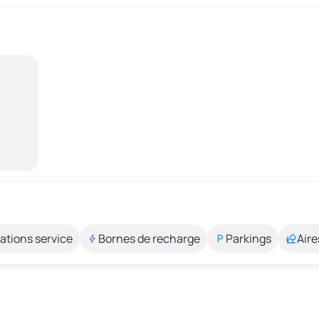
ations service
Bornes de recharge
Parkings
Aire