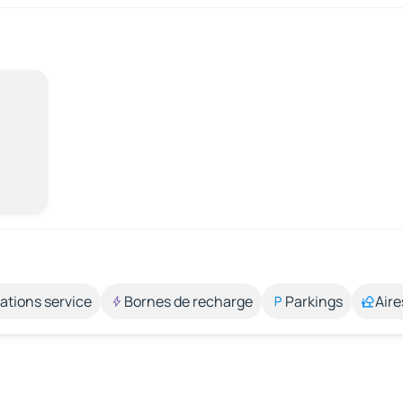
ations service
Bornes de recharge
Parkings
Aire