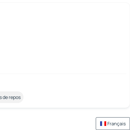
s de repos
Français