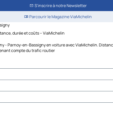
S'inscrire à notre Newsletter
Parcourir le Magazine ViaMichelin
signy
tance, durée et coûts – ViaMichelin
ny - Parnoy-en-Bassigny en voiture avec ViaMichelin. Distanc
nant compte du trafic routier
y