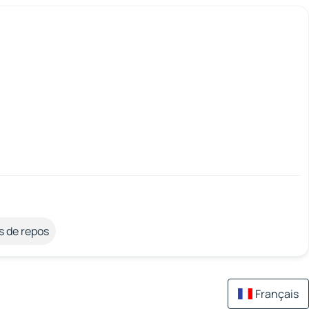
s de repos
Français