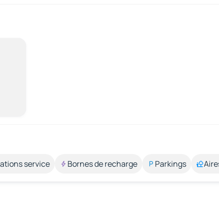
ations service
Bornes de recharge
Parkings
Aire