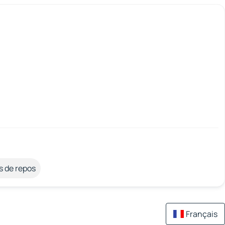
s de repos
Français