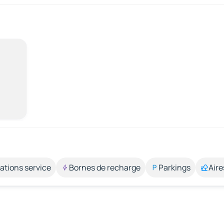
ations service
Bornes de recharge
Parkings
Aire