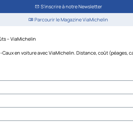
S'inscrire à notre Newsletter
Parcourir le Magazine ViaMichelin
ûts – ViaMichelin
-Caux en voiture avec ViaMichelin. Distance, coût (péages, car
t
ille