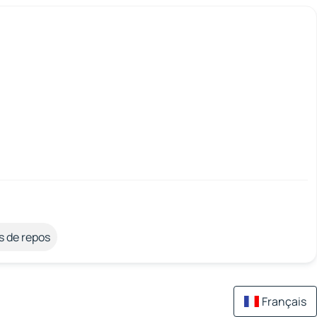
s de repos
Français