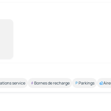
ations service
Bornes de recharge
Parkings
Aire