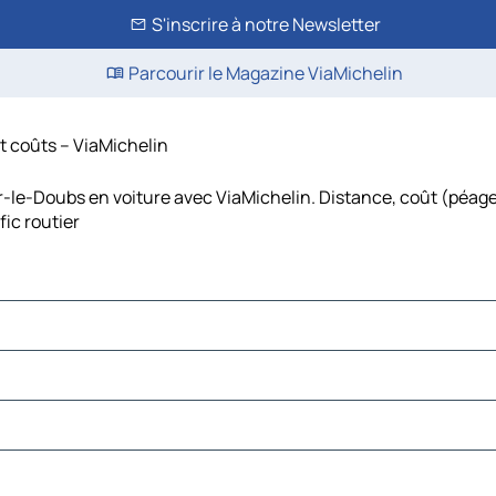
S'inscrire à notre Newsletter
Parcourir le Magazine ViaMichelin
et coûts – ViaMichelin
ur-le-Doubs en voiture avec ViaMichelin. Distance, coût (péage
ic routier
ns