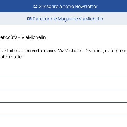
S'inscrire à notre Newsletter
Parcourir le Magazine ViaMichelin
 et coûts – ViaMichelin
le-Taillefert en voiture avec ViaMichelin. Distance, coût (péag
afic routier
s