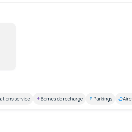
ations service
Bornes de recharge
Parkings
Aire