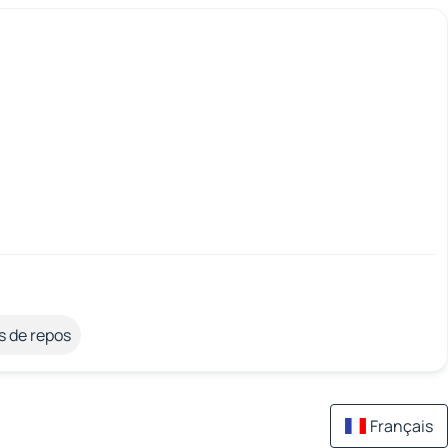
s de repos
Français