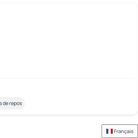
s de repos
Français