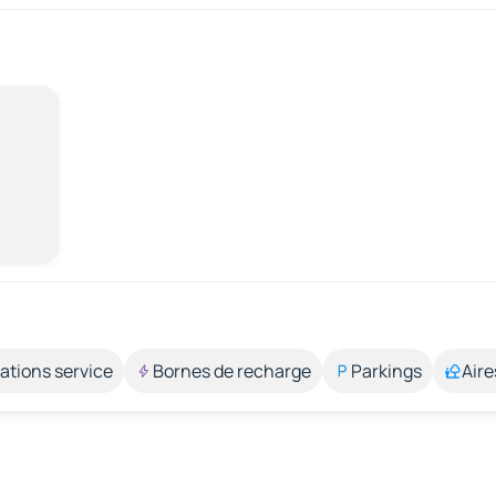
ations service
Bornes de recharge
Parkings
Aire