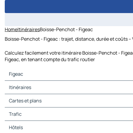
Home
Itinéraires
Boisse-Penchot - Figeac
Boisse-Penchot - Figeac : trajet, distance, durée et coûts –
Calculez facilement votre itinéraire Boisse-Penchot - Figea
Figeac, en tenant compte du trafic routier
Figeac
Figeac Cartes et plans
Itinéraires
Figeac Trafic
Figeac Hôtels
Itinéraires Figeac - Conques
Cartes et plans
Figeac Restaurants
Itinéraires Figeac - Cabrerets
Figeac Sites touristiques
Itinéraires Figeac - Saint-Jean-Lespinasse
Cartes et plans Conques
Trafic
Figeac Stations-service
Itinéraires Figeac - Saint-Cirq-Lapopie
Cartes et plans Cabrerets
Figeac Parkings
Itinéraires Figeac - Padirac
Cartes et plans Saint-Jean-Lespinasse
Trafic Conques
Hôtels
Itinéraires Figeac - Prudhomat
Cartes et plans Saint-Cirq-Lapopie
Trafic Cabrerets