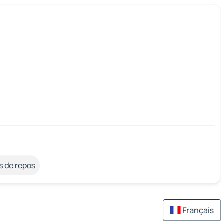
s de repos
Français