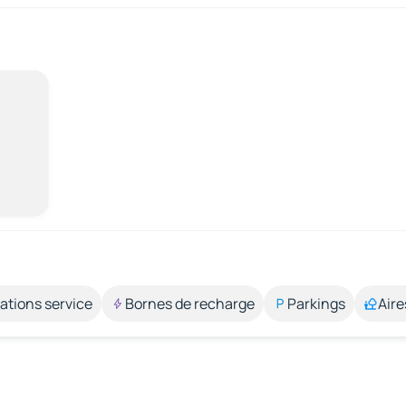
ations service
Bornes de recharge
Parkings
Aire