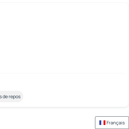
s de repos
Français