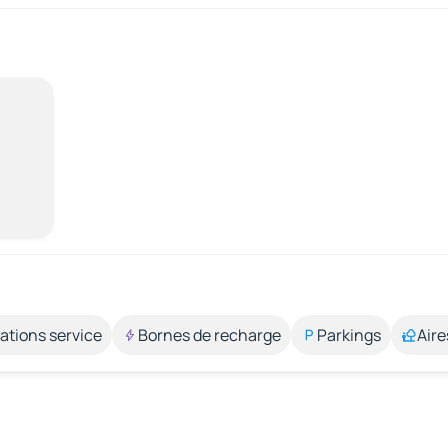
ations service
Bornes de recharge
Parkings
Aire