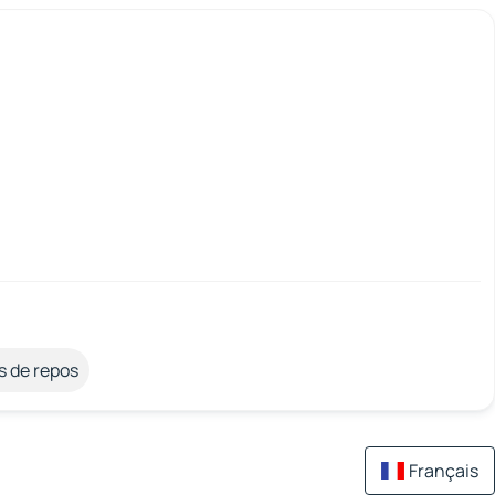
s de repos
Français