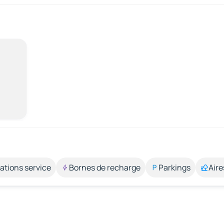
ations service
Bornes de recharge
Parkings
Aire