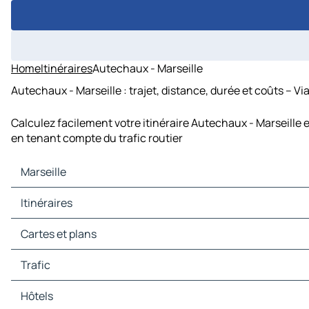
Home
Itinéraires
Autechaux - Marseille
Autechaux - Marseille : trajet, distance, durée et coûts – V
Calculez facilement votre itinéraire Autechaux - Marseille 
en tenant compte du trafic routier
Marseille
Marseille Cartes et plans
Itinéraires
Marseille Trafic
Marseille Hôtels
Itinéraires Marseille - Montpellier
Cartes et plans
Marseille Restaurants
Itinéraires Marseille - Nice
Marseille Sites touristiques
Itinéraires Marseille - Toulon
Cartes et plans Montpellier
Trafic
Marseille Stations-service
Itinéraires Marseille - Avignon
Cartes et plans Nice
Marseille Parkings
Itinéraires Marseille - Nîmes
Cartes et plans Toulon
Trafic Montpellier
Hôtels
Itinéraires Marseille - Digne-les-Bains
Cartes et plans Avignon
Trafic Nice