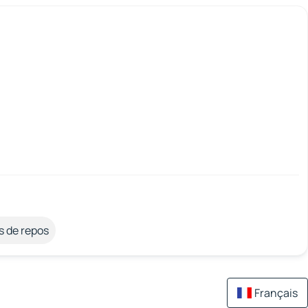
s de repos
Français