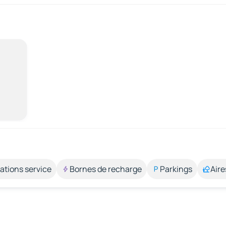
ations service
Bornes de recharge
Parkings
Aire