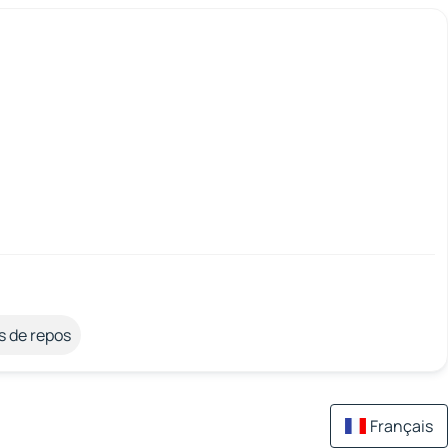
s de repos
Français