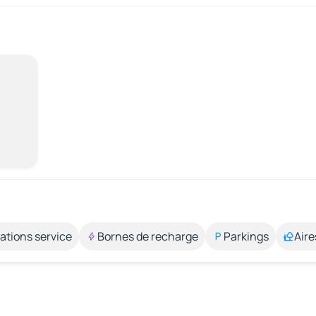
ations service
Bornes de recharge
Parkings
Aire