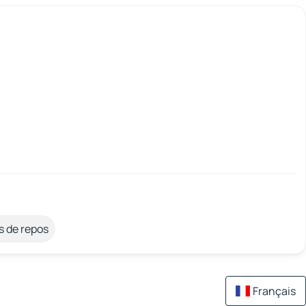
s de repos
Français