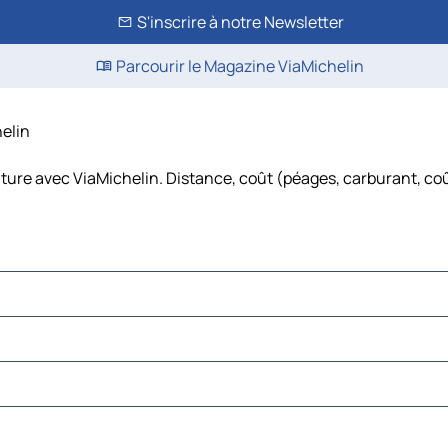
S'inscrire à notre Newsletter
Parcourir le Magazine ViaMichelin
helin
iture avec ViaMichelin. Distance, coût (péages, carburant, coû