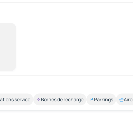
ations service
Bornes de recharge
Parkings
Aire