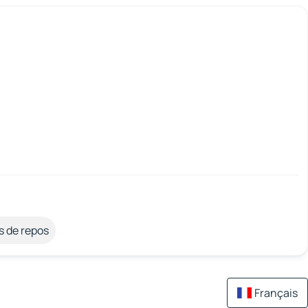
s de repos
Français