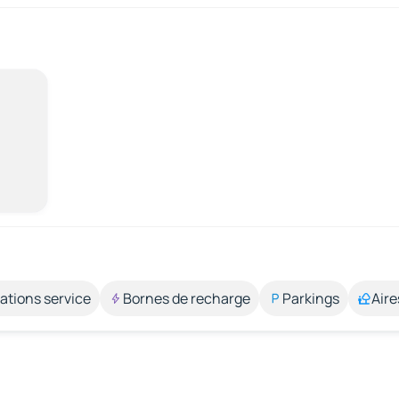
ations service
Bornes de recharge
Parkings
Aire