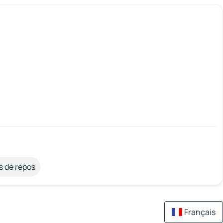
s de repos
Français