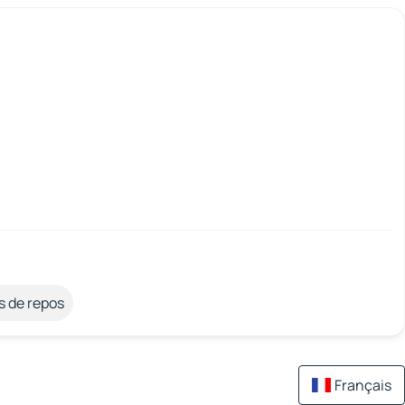
s de repos
Français