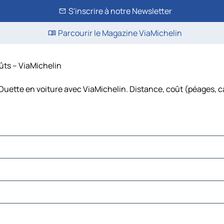
S'inscrire à notre Newsletter
Parcourir le Magazine ViaMichelin
oûts – ViaMichelin
Ouette en voiture avec ViaMichelin. Distance, coût (péages, ca