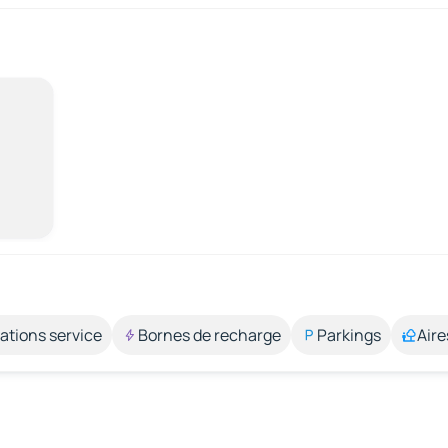
ations service
Bornes de recharge
Parkings
Aire