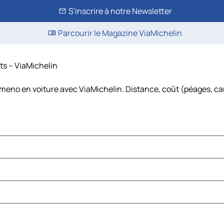
S'inscrire à notre Newsletter
Parcourir le Magazine ViaMichelin
ûts – ViaMichelin
simeno en voiture avec ViaMichelin. Distance, coût (péages, ca
o