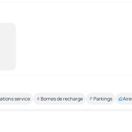
ations service
Bornes de recharge
Parkings
Aire