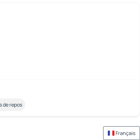
s de repos
Français