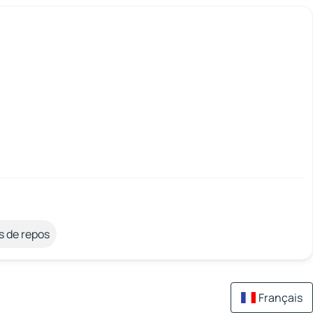
s de repos
Français