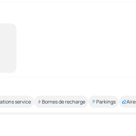
ations service
Bornes de recharge
Parkings
Aire