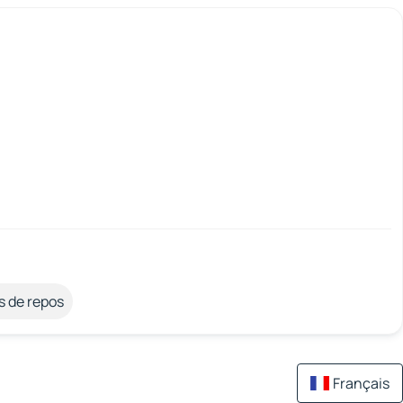
s de repos
Français