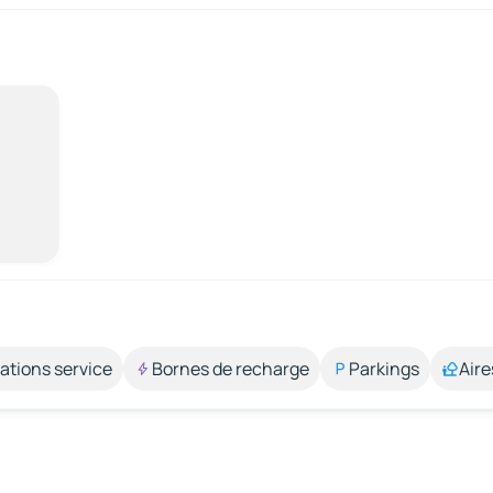
ations service
Bornes de recharge
Parkings
Aire